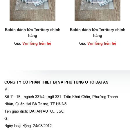
Bobin đánh lửa Territory chính
Bobin đánh lửa Territory chính
hãng
hãng
Giá:
Vui lòng liên hệ
Giá:
Vui lòng liên hệ
CÔNG TY CỔ PHẦN THIẾT BỊ VÀ PHỤ TÙNG Ô TÔ ĐẠI AN
M:
Số 11 -15 , ngách 331/4 , ngõ 331 Trần Khát Chân, Phường Thanh
Nhàn, Quận Hai Bà Trưng, TP.Hà Nội
Tên giao dịch: DAI AN AUTO., JSC
G:
Ngày hoạt động: 24/08/2012