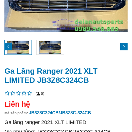
Ga Lăng Ranger 2021 XLT
LIMITED JB3Z8C324CB
(
0
)
Liên hệ
JB3Z8C324CB/JB3Z8C-324CB
Mã sản phẩm:
Ga lăng ranger 2021 XLT LIMITED
Mã phụ tùng: JB3Z8C324CB/JB3Z8C-324CB