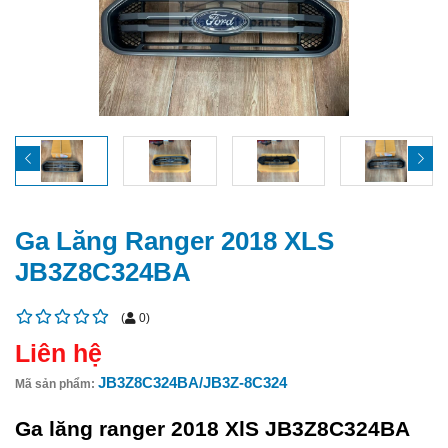
Ga Lăng Ranger 2018 XLS
JB3Z8C324BA
(
0
)
Liên hệ
JB3Z8C324BA/JB3Z-8C324
Mã sản phẩm:
Ga lăng ranger 2018 XlS JB3Z8C324BA