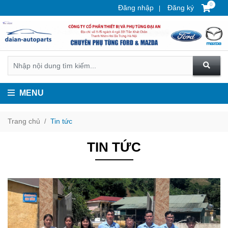
0
Đăng nhập
Đăng ký
MENU
Trang chủ
Tin tức
TIN TỨC