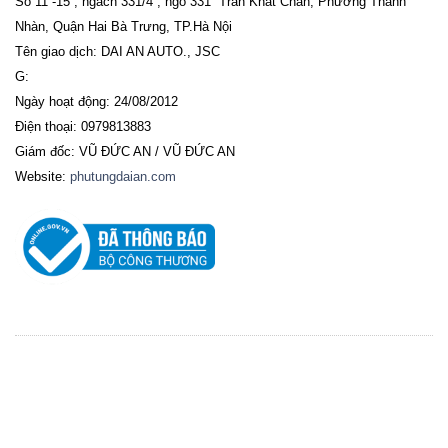
Số 11 -15 , ngách 331/4 , ngõ 331 Trần Khát Chân, Phường Thanh
Nhàn, Quận Hai Bà Trưng, TP.Hà Nội
Tên giao dịch: DAI AN AUTO., JSC
G:
Ngày hoạt động: 24/08/2012
Điện thoại: 0979813883
Giám đốc: VŨ ĐỨC AN / VŨ ĐỨC AN
Website:
phutungdaian.com