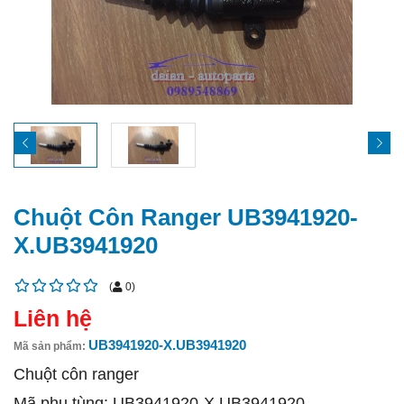
Chuột Côn Ranger UB3941920-
X.UB3941920
(
0
)
Liên hệ
UB3941920-X.UB3941920
Mã sản phẩm:
Chuột côn ranger
Mã phụ tùng: UB3941920-X.UB3941920