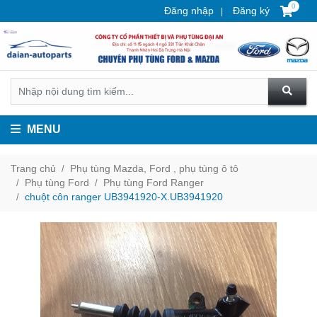
0
Đăng nhập
Đăng ký
MENU
Trang chủ
Phụ tùng Mazda, Ford , phụ tùng ô tô
Phụ tùng Ford
Phụ tùng Ford Ranger
chuột côn ranger UB3941920-X.UB3941920