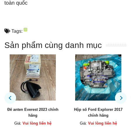
toàn quốc
Tags:
Sản phẩm cùng danh mục
chính
Hộp số Ford Explorer 2017
Két sinh hàn động cơ Ex
chính hãng
chính hãng
ệ
Giá:
Vui lòng liên hệ
Giá:
Vui lòng liên h