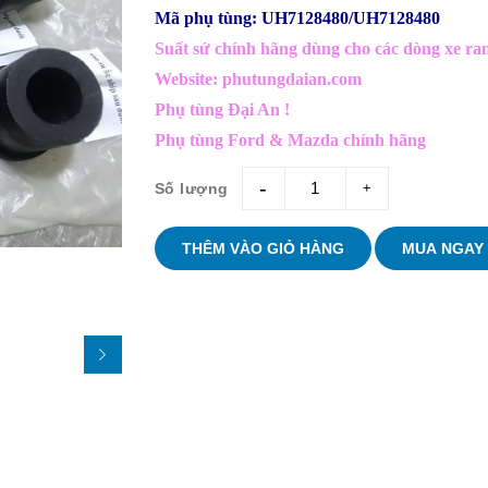
Mã phụ tùng: UH7128480/UH7128480
Suất sứ chính hãng dùng cho các dòng xe ran
Website: phutungdaian.com
Phụ tùng Đại An !
Phụ tùng Ford & Mazda chính hãng
Số lượng
giam
tang
THÊM VÀO GIỎ HÀNG
MUA NGAY