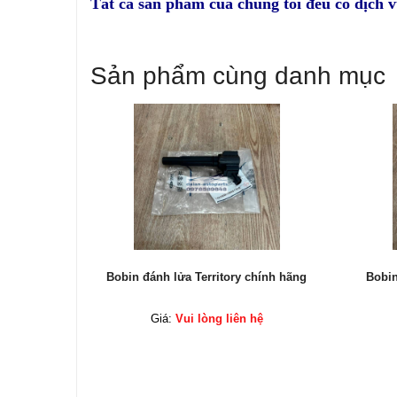
Tất cả sản phẩm của chúng tôi đều có dịch 
Sản phẩm cùng danh mục
hính hãng
Bobin đánh lửa Territory chính hãng
Bobin
ệ
Giá:
Vui lòng liên hệ