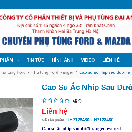
 PHẨM
TIN TỨC
HÌNH ẢNH
VIDEO
LIÊN HỆ
Phụ tùng Ford
Phụ tùng Ford Ranger
Cao su ắc nhíp sau dưới ran
Cao Su Ắc Nhíp Sau Dưới
(
0
)
Liên hệ
UH7128480/UH7128480
Mã sản phẩm:
Cao su ắc nhíp sau dưới ranger, everest