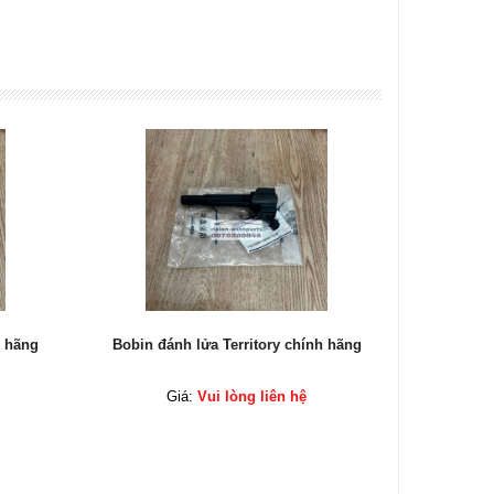
h hãng
Bobin đánh lửa Territory chính hãng
Bobin đá
Giá:
Vui lòng liên hệ