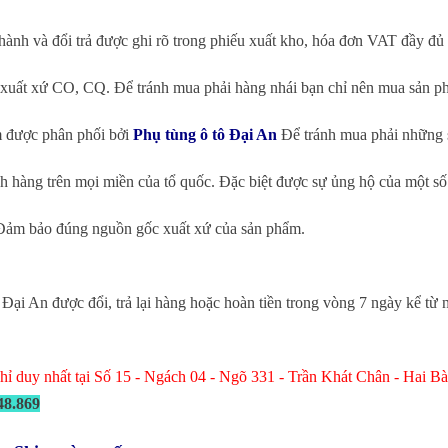
nh và đổi trả được ghi rõ trong phiếu xuất kho, hóa đơn VAT đầy đủ
 xuất xứ CO, CQ. Để tránh mua phải hàng nhái bạn chỉ nên mua sản ph
m được phân phối bởi
Phụ tùng ô tô Đại An
Để tránh mua phải những s
 hàng trên mọi miền của tổ quốc. Đặc biệt được sự ủng hộ của một số
. Đảm bảo đúng nguồn gốc xuất xứ của sản phẩm.
 Đại An được đổi, trả lại hàng hoặc hoàn tiền trong vòng 7 ngày kể từ
 chỉ duy nhất tại Số 15 - Ngách 04 - Ngõ 331 - Trần Khát Chân - Hai 
48.869