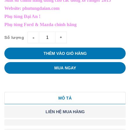
Suất sứ chính hãng dùng cho các dòng xe ranger 2015
Website: phutungdaian.com
Phụ tùng Đại An !
Phụ tùng Ford & Mazda chính hãng
Số lượng
giam
tang
THÊM VÀO GIỎ HÀNG
MUA NGAY
MÔ TẢ
LIÊN HỆ MUA HÀNG